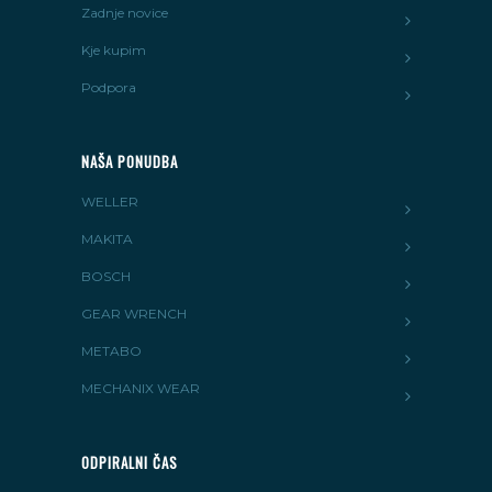
Zadnje novice
Kje kupim
Podpora
NAŠA PONUDBA
WELLER
MAKITA
BOSCH
GEAR WRENCH
METABO
MECHANIX WEAR
ODPIRALNI ČAS