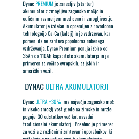
Dynac
PREMIUM
je zanesljiv (starter)
akumulator z zmogljivo zagonsko močjo in
odličnim razmerjem med ceno in zmogljivostjo.
Akumulator je izdelan in opremljen z novodobno
tehnologoijo Ca-Ca (kalcij) in je vzdrževan, kar
pomeni da ne zahteva popolnoma nobenega
vzdrževanja. Dynac Premium ponuja izbiro od
35Ah do 110Ah kapacitete akumulatorja in je
primeren za večino evropskih, azijskih in
ameriških vozil.
DYNAC
ULTRA AKUMULATORJI
Dynac
ULTRA +30%
ima največjo zagonsko moč
in visoko zmogljivost glede na zimske in mrzle
pogoje. 30 odstotkov več kot navadni
tradicionalni akumulatorji. Posebno je primeren
za vozila z različnimi zahtevami uporabnikov, ki