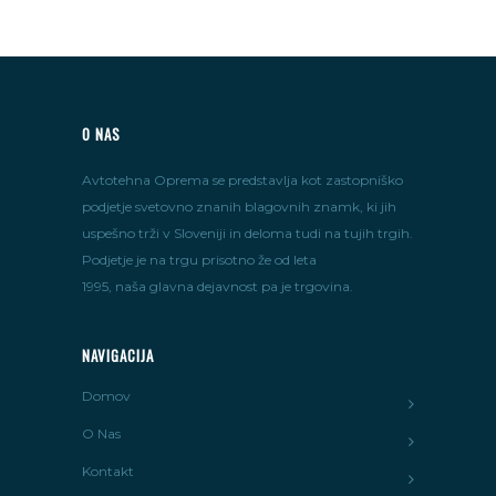
O NAS
Avtotehna Oprema se predstavlja kot zastopniško
podjetje svetovno znanih blagovnih znamk, ki jih
uspešno trži v Sloveniji in deloma tudi na tujih trgih.
Podjetje je na trgu prisotno že od leta
1995, naša glavna dejavnost pa je trgovina.
NAVIGACIJA
Domov
O Nas
Kontakt