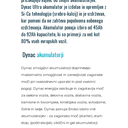
pričakujejo največ od svojih akumulatorjev.
Dynac Ultra akumulator je izdelan in opremljen z
Si-Ca tehnologijo (srebro-kalcij) in je vzdrževan,
kar pomeni da ne zahteva popolnoma nobenega
vzdrževanja. Akumulator ponuja izbiro od 45Ah
do 92Ah kapacitete, ki so primerji za več kot
80% vseh evropskih vozil.
Dynac
akumulatorji
Dynac zmogljivi akumulatorji doprinesejo
maksimalno zmogljivost in zanesljivost zagonske
moči pri vsakodnevni uporabi in pod vsakimi
pogoji. Dynac energija oskrbuje in zagotavlja moč
za osebna vozila, delovna vozila, dostavna vozila,
kamione in tovornjake, kmetijska vozila, avtodome,
čolne in ladje. Dynac ponuja široko izbiro vrst
akumulatorjev - za zagonsko moč (starter), start-
stop, (pol)trakcijski, ciklični in gel akumulatorji.