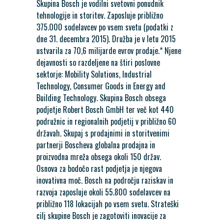
Skupina Bosch je vodilni svetovni ponudnik
tehnologije in storitev. Zaposluje približno
375.000 sodelavcev po vsem svetu (podatki z
dne 31. decembra 2015). Družba je v letu 2015
ustvarila za 70,6 milijarde evrov prodaje.* Njene
dejavnosti so razdeljene na štiri poslovne
sektorje: Mobility Solutions, Industrial
Technology, Consumer Goods in Energy and
Building Technology. Skupina Bosch obsega
podjetje Robert Bosch GmbH ter več kot 440
podružnic in regionalnih podjetij v približno 60
državah. Skupaj s prodajnimi in storitvenimi
partnerji Boscheva globalna prodajna in
proizvodna mreža obsega okoli 150 držav.
Osnova za bodočo rast podjetja je njegova
inovativna moč. Bosch na področju raziskav in
razvoja zaposluje okoli 55.800 sodelavcev na
približno 118 lokacijah po vsem svetu. Strateški
cilj skupine Bosch je zagotoviti inovacije za