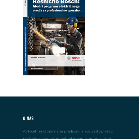
O NAS
Avtotehna Oprema se predstavlja kot zastopniško
podjetje svetovno znanih blagovnih znamk, ki jih