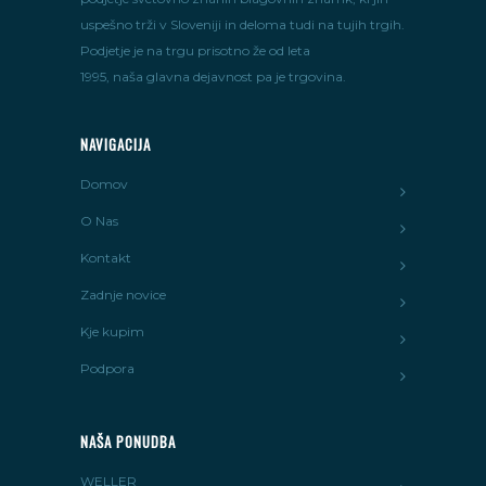
uspešno trži v Sloveniji in deloma tudi na tujih trgih.
Podjetje je na trgu prisotno že od leta
1995, naša glavna dejavnost pa je trgovina.
NAVIGACIJA
Domov
O Nas
Kontakt
Zadnje novice
Kje kupim
Podpora
NAŠA PONUDBA
WELLER