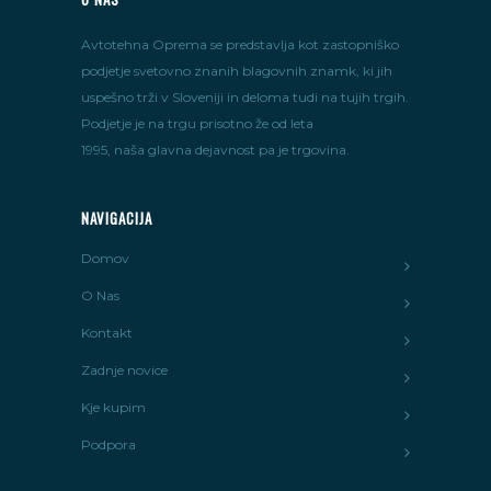
Avtotehna Oprema se predstavlja kot zastopniško
podjetje svetovno znanih blagovnih znamk, ki jih
uspešno trži v Sloveniji in deloma tudi na tujih trgih.
Podjetje je na trgu prisotno že od leta
1995, naša glavna dejavnost pa je trgovina.
NAVIGACIJA
Domov
O Nas
Kontakt
Zadnje novice
Kje kupim
Podpora