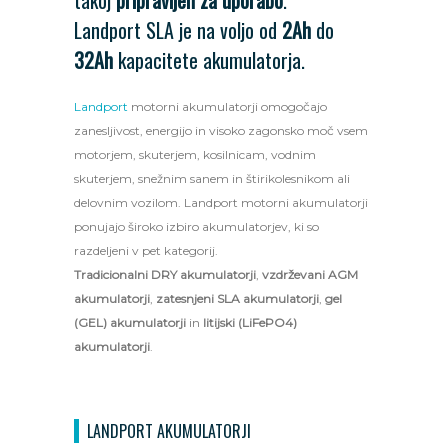
takoj
pripravljen za uporabo
.
Landport SLA je na voljo od
2Ah
do
32Ah
kapacitete akumulatorja.
Landport
motorni akumulatorji omogočajo
zanesljivost, energijo in visoko zagonsko moč vsem
motorjem, skuterjem, kosilnicam, vodnim
skuterjem, snežnim sanem in štirikolesnikom ali
delovnim vozilom. Landport motorni akumulatorji
ponujajo široko izbiro akumulatorjev, ki so
razdeljeni v pet kategorij.
Tradicionalni DRY akumulatorji
,
vzdrževani AGM
akumulatorji
,
zatesnjeni SLA akumulatorji
,
gel
(GEL) akumulatorji
in
litijski (LiFePO4)
akumulatorji
.
LANDPORT AKUMULATORJI