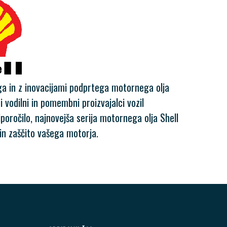
ega in z inovacijami podprtega motornega olja
i vodilni in pomembni proizvajalci vozil
iporočilo, najnovejša serija motornega olja Shell
 in zaščito vašega motorja.