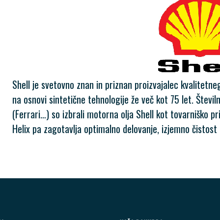
Shell je svetovno znan in priznan proizvajalec kvalitetn
na osnovi sintetične tehnologije že več kot 75 let. Številn
(Ferrari…) so izbrali motorna olja Shell kot tovarniško pr
Helix pa zagotavlja optimalno delovanje, izjemno čistost