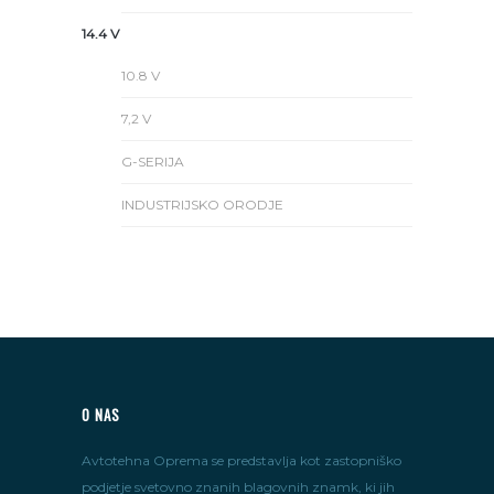
14.4 V
10.8 V
7,2 V
G-SERIJA
INDUSTRIJSKO ORODJE
O NAS
Avtotehna Oprema se predstavlja kot zastopniško
podjetje svetovno znanih blagovnih znamk, ki jih