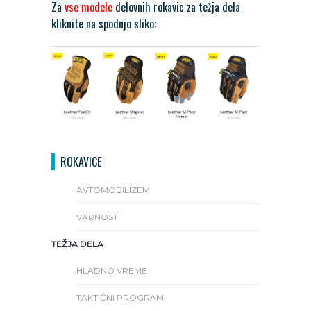
Za
vse modele
delovnih rokavic za težja dela
kliknite na spodnjo sliko:
ROKAVICE
AVTOMOBILIZEM
VARNOST
TEŽJA DELA
HLADNO VREME
TAKTIČNI PROGRAM