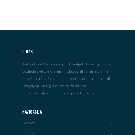
O NAS
Avtotehna Oprema se predstavlja kot zastopniško
podjetje svetovno znanih blagovnih znamk, ki jih
uspešno trži v Sloveniji in deloma tudi na tujih trgih.
Podjetje je na trgu prisotno že od leta
1995, naša glavna dejavnost pa je trgovina.
NAVIGACIJA
Domov
O Nas