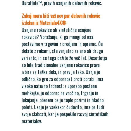
DuraHide™, pravih usnjenih delovnih rokavic.
Zakaj mora biti vaš nov par delovnih rokavic
izdelan iz Materiala4X®
Usnjene rokavice ali sintetične usnjene
rokavice? Vprašanje, ki ga mnogi od nas
postavimo v trgovini z orodjem in opremo. Če
delate z rokami, ste verjetno za eno ali drugo
varianto, in se tega držite že več let. Desetletja
so bile tradicionalne usnjene rokavice prava
izbira za težka dela, in prav je tako. Usnje je
odlično, ko gre za odpornost proti obrabi. Ima
visoko natezno trdnost; z uporabo postane
mehkejše, je odporno na vročino, trganje in
luknjanje, obenem pa je toplo pozimi in hladno
poleti. Usnje je vsekakor čudovito, ima pa tudi
svoje slabosti, kar je pospešilo razvoj sintetičnih
materialov.