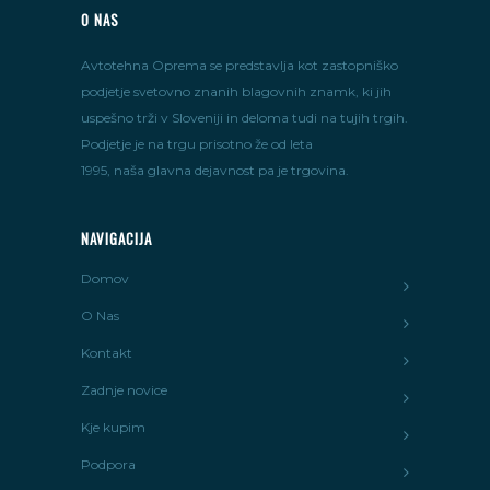
O NAS
Avtotehna Oprema se predstavlja kot zastopniško
podjetje svetovno znanih blagovnih znamk, ki jih
uspešno trži v Sloveniji in deloma tudi na tujih trgih.
Podjetje je na trgu prisotno že od leta
1995, naša glavna dejavnost pa je trgovina.
NAVIGACIJA
Domov
O Nas
Kontakt
Zadnje novice
Kje kupim
Podpora