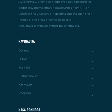
Avtotehna Oprema se predstavlja kot zastopniško
podjetje svetovno znanih blagovnih znamk, ki jih
uspešno trži v Sloveniji in deloma tudi na tujih trgih.
Podjetje je na trgu prisotno že od leta
1995, naša glavna dejavnost pa je trgovina.
NAVIGACIJA
Domov
O Nas
Kontakt
Zadnje novice
Kje kupim
Podpora
NAŠA PONUDBA