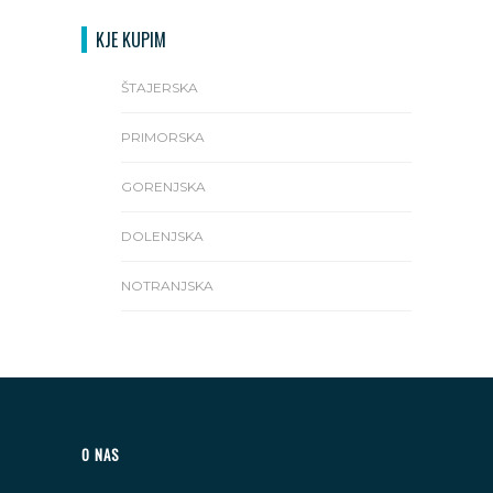
KJE KUPIM
ŠTAJERSKA
PRIMORSKA
GORENJSKA
DOLENJSKA
NOTRANJSKA
O NAS