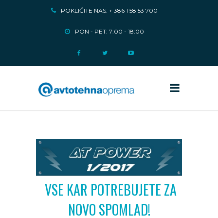
POKLIČITE NAS: + 386 1 58 53 700
PON - PET: 7:00 - 18:00
VSE KAR POTREBUJETE ZA
NOVO SPOMLAD!