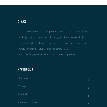
O NAS
Avtotehna Oprema se predstavlja kot zastopniško
podjetje svetovno znanih blagovnih znamk, ki jih
uspešno trži v Sloveniji in deloma tudi na tujih trgih.
Podjetje je na trgu prisotno že od leta
1995, naša glavna dejavnost pa je trgovina.
NAVIGACIJA
Domov
O Nas
Kontakt
Zadnje novice