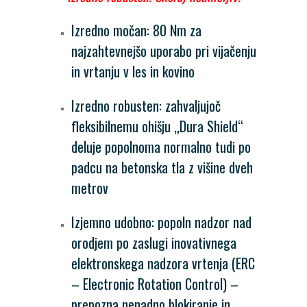
Izredno močan: 80 Nm za
najzahtevnejšo uporabo pri vijačenju
in vrtanju v les in kovino
Izredno robusten: zahvaljujoč
fleksibilnemu ohišju „Dura Shield“
deluje popolnoma normalno tudi po
padcu na betonska tla z višine dveh
metrov
Izjemno udobno: popoln nadzor nad
orodjem po zaslugi inovativnega
elektronskega nadzora vrtenja (ERC
– Electronic Rotation Control) –
prepozna nenadno blokiranje in