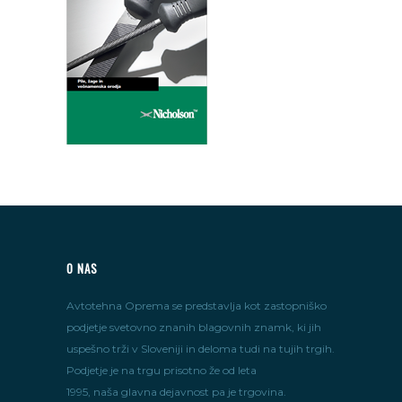
O NAS
Avtotehna Oprema se predstavlja kot zastopniško
podjetje svetovno znanih blagovnih znamk, ki jih
uspešno trži v Sloveniji in deloma tudi na tujih trgih.
Podjetje je na trgu prisotno že od leta
1995, naša glavna dejavnost pa je trgovina.