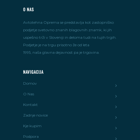
O NAS
Avtotehna Oprema se predstavlja kot zastopniško
podjetje svetovno znanih blagovnih znamk, ki jih
uspešno trži v Sloveniji in deloma tudi na tujih trgih.
Podjetje je na trgu prisotno že od leta
1995, naša glavna dejavnost pa je trgovina.
NAVIGACIJA
Domov
O Nas
Kontakt
Zadnje novice
Kje kupim
Podpora