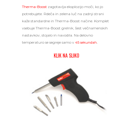
Therma-Boost
zagotavlja eksplozijo moči, ko jo
potrebujete. Rdeča in zelena luč na zadnji strani
kaže standardne in Therma-Boost načine. Komplet
vsebuje Therma-Boost grelnik, šest večnamenskih
nastavkov, stojalo in navodila. Na delovno
temperaturo se segreje samo v
45 sekundah
.
KLIK NA SLIKO