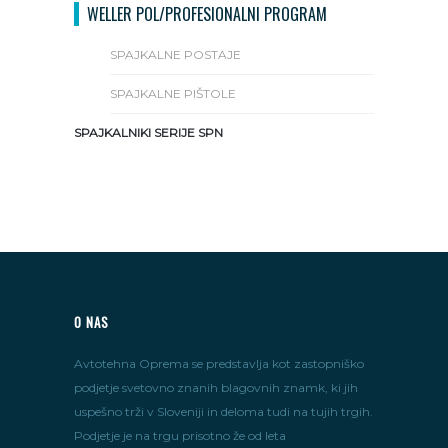
WELLER POL/PROFESIONALNI PROGRAM
SPAJKALNE POSTAJE
SPAJKALNE PIŠTOLE
SPAJKALNIKI SERIJE SPN
O NAS
Avtotehna Oprema se predstavlja kot zastopniško
podjetje svetovno znanih blagovnih znamk, ki jih
uspešno trži v Sloveniji in deloma tudi na tujih trgih.
Podjetje je na trgu prisotno že od leta