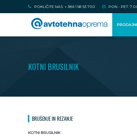
POKLIČITE NAS: + 386 1 58 53 700
PON - PET: 7:00
PRODAJN
KOTNI BRUSILNIK
BRUŠENJE IN REZANJE
KOTNI BRUSILNIK