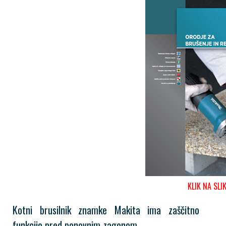
KLIK NA SLI
Kotni brusilnik znamke Makita ima zaščitno
funkcijo pred ponovnim zagonom.